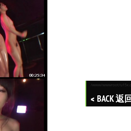
/www/wwwroot/u15x.co
BACK 返