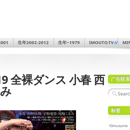
001
生年2002-2012
生年~1979
IMOUTO.TV
MI
D 19 全裸ダンス 小春 西
广告联
るみ
标签
10musume