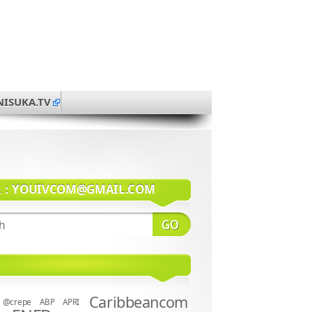
NISUKA.TV
系：
YOUIVCOM@GMAIL.COM
Caribbeancom
@crepe
ABP
APRI