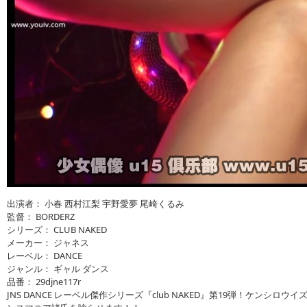
出演者： 小春 西村江梨 宇野愛夢 尾崎くるみ
監督： BORDERZ
シリーズ： CLUB NAKED
メーカー： ジャネス
レーベル： DANCE
ジャンル： ギャル ダンス
品番： 29djne117r
JNS DANCE レーベル傑作シリーズ『club NAKED』第19弾！ケンシ