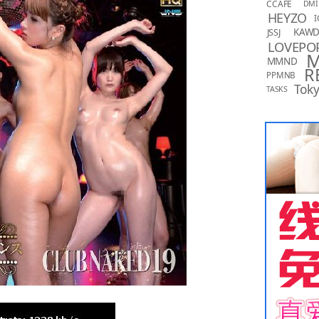
CCAFE
DMI
HEYZO
I
KAW
JSSJ
LOVEPO
MMND
R
PPMNB
Toky
TASKS