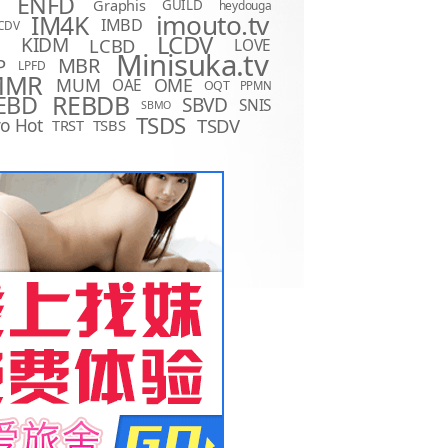
ENFD
Graphis
GUILD
heydouga
imouto.tv
IM4K
IMBD
CDV
LCDV
KIDM
LCBD
LOVE
D
Minisuka.tv
MBR
P
LPFD
MMR
MUM
OME
OAE
OQT
PPMN
REBDB
EBD
SBVD
SNIS
SBMO
TSDS
o Hot
TSDV
TRST
TSBS