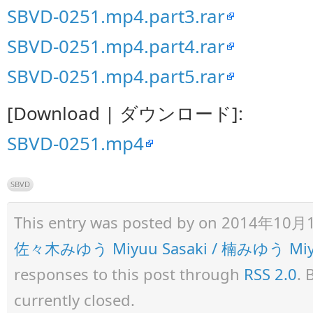
SBVD-0251.mp4.part3.rar
SBVD-0251.mp4.part4.rar
SBVD-0251.mp4.part5.rar
[Download | ダウンロード]:
SBVD-0251.mp4
SBVD
This entry was posted by
on 2014年10月13日
佐々木みゆう Miyuu Sasaki / 楠みゆう Miyu
responses to this post through
RSS 2.0
. 
currently closed.