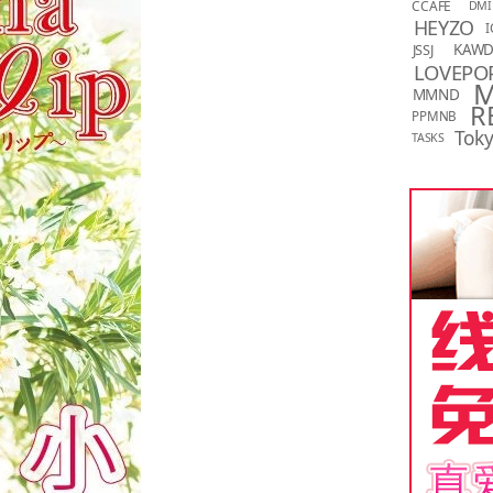
CCAFE
DMI
HEYZO
I
KAW
JSSJ
LOVEPO
MMND
R
PPMNB
Toky
TASKS