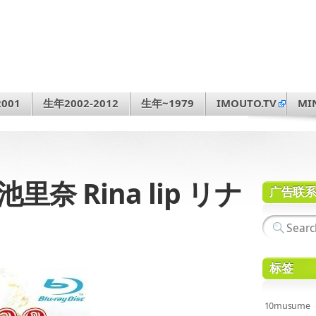
001
生年2002-2012
生年~1979
IMOUTO.TV
MI
 小池里奈 Rina lip リナ
广告联
标签
10musume