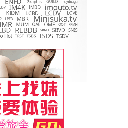
ENFD
Graphis
GUILD
heydouga
imouto.tv
IM4K
IMBD
CDV
LCDV
KIDM
LCBD
LOVE
D
Minisuka.tv
MBR
P
LPFD
MMR
MUM
OME
OAE
OQT
PPMN
REBDB
EBD
SBVD
SNIS
SBMO
TSDS
o Hot
TSDV
TRST
TSBS