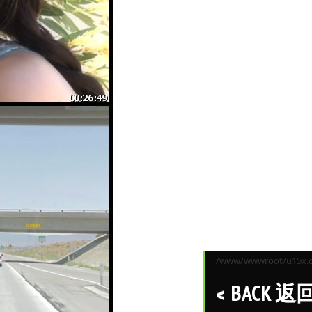
/www/wwwroot/u15x.co
BACK 返