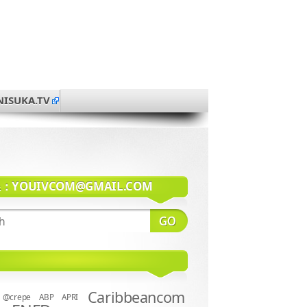
NISUKA.TV
系：
YOUIVCOM@GMAIL.COM
Caribbeancom
@crepe
ABP
APRI