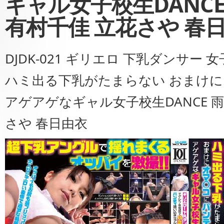
ギャル女子校生DANCE
有村千佳 立花さや 春
DJDK-021 ギリエロ 下乳ダンサー 
ハミ出る下乳がたまらない おまけ
アゲアゲなギャル女子校生DANCE 雨
さや 春日由衣