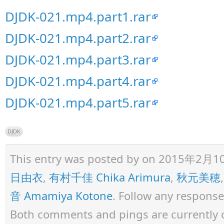
DJDK-021.mp4.part1.rar
DJDK-021.mp4.part2.rar
DJDK-021.mp4.part3.rar
DJDK-021.mp4.part4.rar
DJDK-021.mp4.part5.rar
DJDK
This entry was posted by
on 2015年2月10日 
日由衣
,
有村千佳 Chika Arimura
,
秋元美穂
音 Amamiya Kotone
. Follow any response
Both comments and pings are currently 