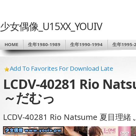
少女偶像_U15XX_YOUIV
HOME
生年1980-1989
生年1990-1994
生年1995-2
Add To Favorites For Download Late
LCDV-40281 Rio N
～だむっ
LCDV-40281 Rio Natsume 夏目