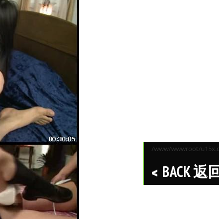
/www/wwwroot/u15x.co
BACK 返