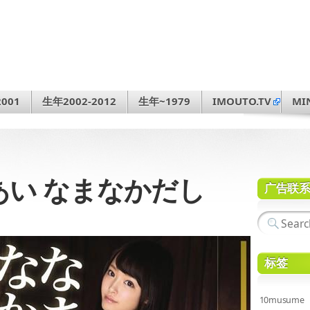
001
生年2002-2012
生年~1979
IMOUTO.TV
MI
 柚月あい なまなかだし
广告联
标签
10musume