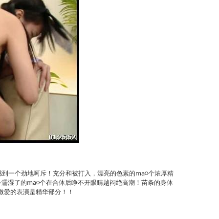
到一个劲地呵斥！充分和被打入，漂亮的色素的ma○个浓厚精
责备濡湿了的ma○个在合体后睁不开眼睛越闷绝高潮！苗条的身体
做爱的表演是精华部分！！