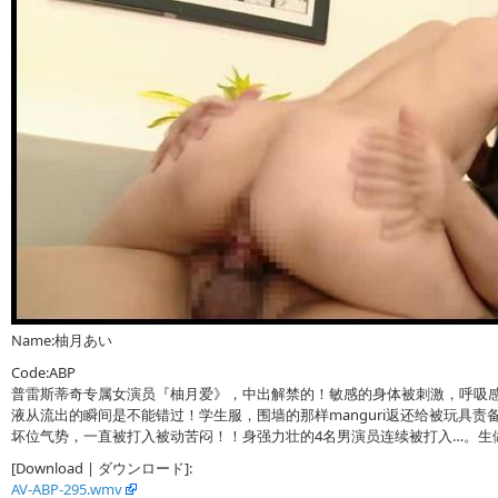
Name:柚月あい
Code:ABP
普雷斯蒂奇专属女演员『柚月爱》，中出解禁的！敏感的身体被刺激，呼吸感
液从流出的瞬间是不能错过！学生服，围墙的那样manguri返还给被玩具
坏位气势，一直被打入被动苦闷！！身强力壮的4名男演员连续被打入…。生
[Download | ダウンロード]:
AV-ABP-295.wmv