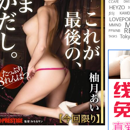
CCAFE
DMI
HEYZO
I
KAW
JSSJ
LOVEPO
MMND
R
PPMNB
Toky
TASKS