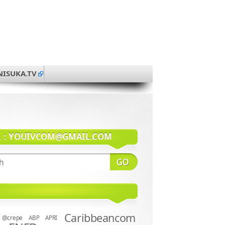
NISUKA.TV
系：
YOUIVCOM@GMAIL.COM
Caribbeancom
@crepe
ABP
APRI