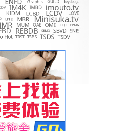
ENFD
Graphis
GUILD
heydouga
imouto.tv
IM4K
IMBD
CDV
LCDV
KIDM
LCBD
LOVE
D
Minisuka.tv
MBR
P
LPFD
MMR
MUM
OME
OAE
OQT
PPMN
REBDB
EBD
SBVD
SNIS
SBMO
TSDS
o Hot
TSDV
TRST
TSBS