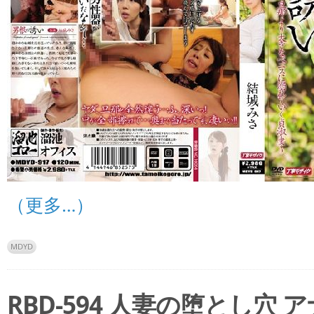
（更多…）
MDYD
RBD-594 人妻の堕とし穴