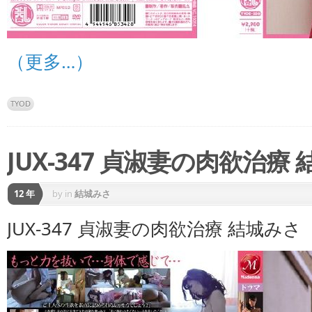
（更多…）
TYOD
JUX-347 貞淑妻の肉欲治療
12 年
by
in
結城みさ
JUX-347 貞淑妻の肉欲治療 結城みさ