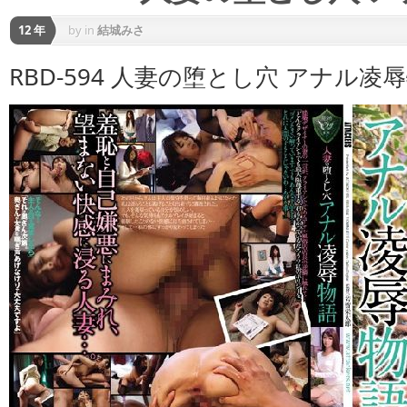
12 年
by
in
結城みさ
RBD-594 人妻の堕とし穴 アナル凌