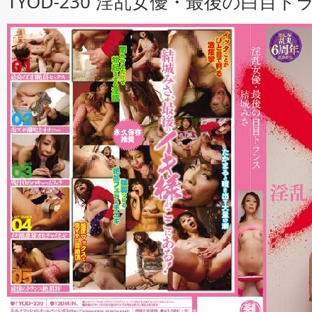
TYOD-230 淫乱女優・最後の白目ト