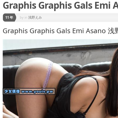
Graphis Graphis Gals Em
11 年
by
in
浅野えみ
Graphis Graphis Gals Emi Asano