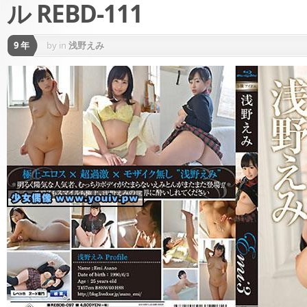
ル REBD-111
9 年
by
in
浅野えみ