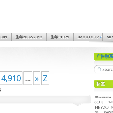
001
生年2002-2012
生年~1979
IMOUTO.TV
MI
广告联
4,910
...
»
Z
标签
6
10musume
CCAFE
DMI
HEYZO
I
KAW
JSSJ