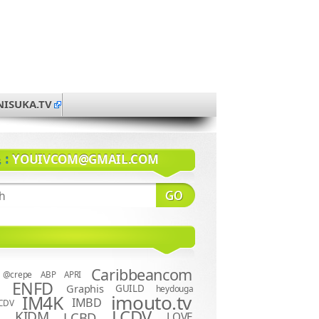
NISUKA.TV
系：
YOUIVCOM@GMAIL.COM
Caribbeancom
@crepe
ABP
APRI
ENFD
Graphis
GUILD
heydouga
imouto.tv
IM4K
IMBD
CDV
LCDV
KIDM
LCBD
LOVE
D