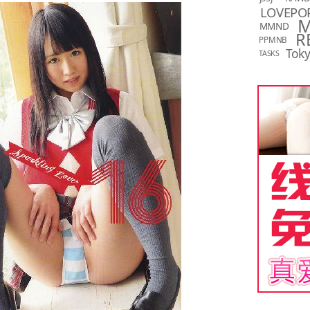
LOVEPO
MMND
R
PPMNB
Toky
TASKS