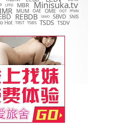
Minisuka.tv
MBR
P
LPFD
MMR
MUM
OME
OAE
OQT
PPMN
REBDB
EBD
SBVD
SNIS
SBMO
TSDS
o Hot
TSDV
TRST
TSBS