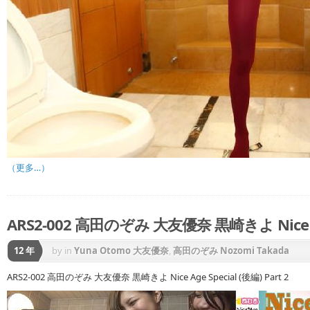
（更多…）
ARS2-002 高田のぞみ 大友優奈 黒崎きよ Nice Age 
12 年
by
in
Yuna Otomo 大友優奈
,
高田のぞみ Nozomi Takada
ARS2-002 高田のぞみ 大友優奈 黒崎きよ Nice Age Special (後編) Part 2