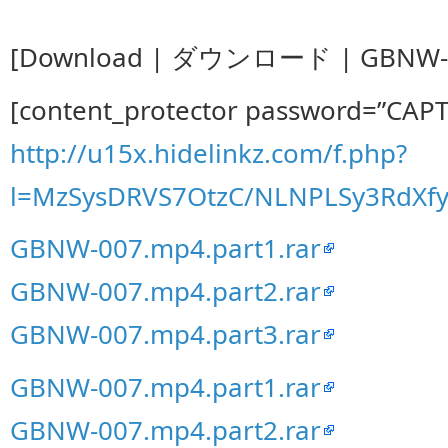
[Download | ダウンロード | GBNW-0
[content_protector password=”CAP
http://u15x.hidelinkz.com/f.php?
l=MzSysDRVS7OtzC/NLNPLSy3RdX
GBNW-007.mp4.part1.rar
GBNW-007.mp4.part2.rar
GBNW-007.mp4.part3.rar
GBNW-007.mp4.part1.rar
GBNW-007.mp4.part2.rar