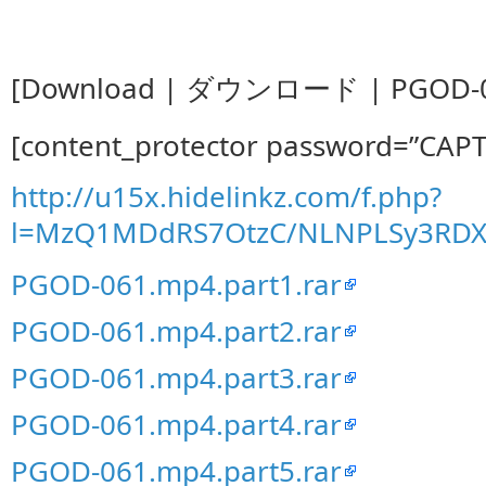
[Download | ダウンロード | PGOD-0
[content_protector password=”CAP
http://u15x.hidelinkz.com/f.php?
l=MzQ1MDdRS7OtzC/NLNPLSy3RD
PGOD-061.mp4.part1.rar
PGOD-061.mp4.part2.rar
PGOD-061.mp4.part3.rar
PGOD-061.mp4.part4.rar
PGOD-061.mp4.part5.rar