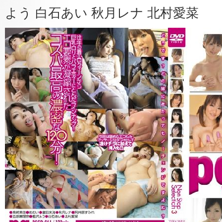
よう 白石あい 秋月レナ 北村愛菜