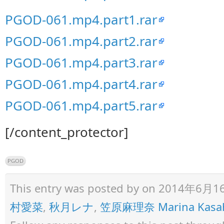
PGOD-061.mp4.part1.rar
PGOD-061.mp4.part2.rar
PGOD-061.mp4.part3.rar
PGOD-061.mp4.part4.rar
PGOD-061.mp4.part5.rar
[/content_protector]
PGOD
This entry was posted by
on 2014年6月16日 
村愛菜
,
秋月レナ
,
笠原麻理奈 Marina Kasa