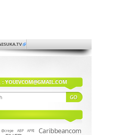
NISUKA.TV
系：
YOUIVCOM@GMAIL.COM
Caribbeancom
@crepe
ABP
APRI