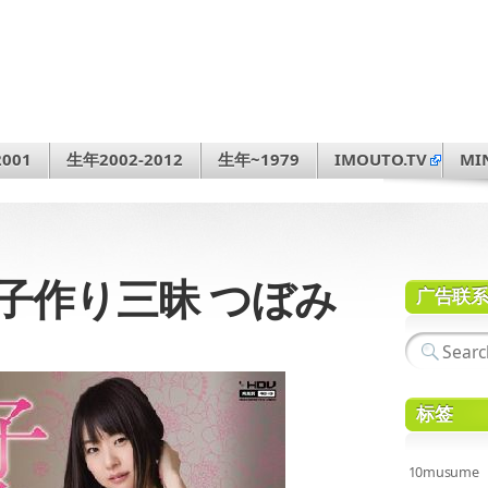
001
生年2002-2012
生年~1979
IMOUTO.TV
MI
で子作り三昧 つぼみ
广告联
标签
10musume