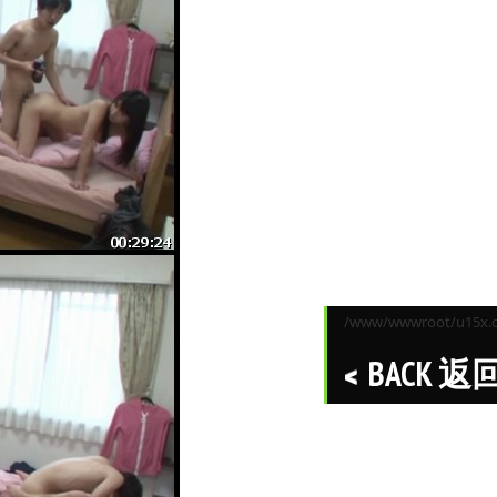
/www/wwwroot/u15x.co
BACK 返