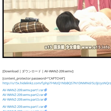
[Download | ダウンロード | AV-WANZ-209.wmv]:
[content_protector password=”CAPTCHA”]
http://u15x.hidelinkz.com/f.php?l=MzQ1NbBQS7N1DNMNd/SL0jUysNQr
AV-WANZ-209.wmv.part1.rar
AV-WANZ-209.wmv.part2.rar
AV-WANZ-209.wmv.part3.rar
AV-WANZ-209.wmv.part1.rar