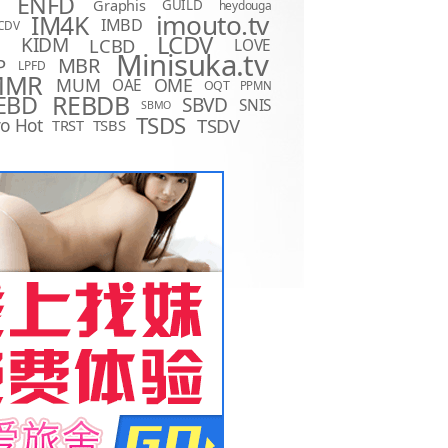
ENFD
Graphis
GUILD
heydouga
imouto.tv
IM4K
IMBD
CDV
LCDV
KIDM
LCBD
LOVE
D
Minisuka.tv
MBR
P
LPFD
MMR
MUM
OME
OAE
OQT
PPMN
REBDB
EBD
SBVD
SNIS
SBMO
TSDS
o Hot
TSDV
TRST
TSBS