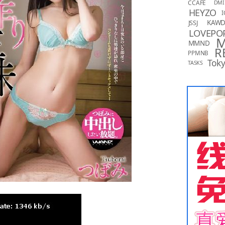
CCAFE
DMI
HEYZO
I
KAW
JSSJ
LOVEPO
MMND
R
PPMNB
Toky
TASKS