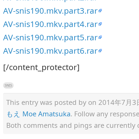
AV-snis190.mkv.part3.rar
AV-snis190.mkv.part4.rar
AV-snis190.mkv.part5.rar
AV-snis190.mkv.part6.rar
[/content_protector]
SNIS
This entry was posted by
on 2014年7月3日 a
もえ Moe Amatsuka
. Follow any respons
Both comments and pings are currently 